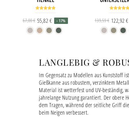
55,82 €
122,92 €
67,00 €
139,59 €
- 17%
Normaler
Sonderpreis
Norm
Sond
Preis
Preis
LANGLEBIG & ROBU
Im Gegensatz zu Modellen aus Kunststoff ist
Gießkanne aus robustem, verzinktem Metall 
Material ist wetterfest und UV-beständig, w
jahrelange Nutzung garantiert. Der obere H
dem Tragen, während der seitliche Griff die
beim Neigen verbessert.