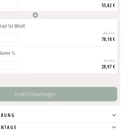
gramm
55,82 €
te Pulverbeschichtung
für zusätzlichen Schutz
riffe
für einfache Handhabung
ausekopf
für gezielte Bewässerung
topf Set Metall
pa
89,37 €
78,18 €
ßkanne 1L
33,44 €
28,97 €
In den Einkaufswagen
IBUNG
ONTAGE