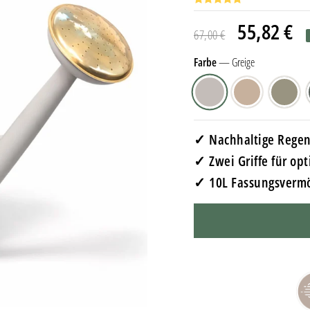
Normaler
Sonderpreis
55,82 €
67,00 €
Preis
Farbe
—
Greige
✓ Nachhaltige Rege
✓ Zwei Griffe für op
✓ 10L Fassungsvermö