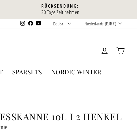
RÜCKSENDUNG:
30 Tage Zeit nehmen
SPRACHE
WÄHRUNG
Instagram
Facebook
YouTube
Deutsch
Niederlande (EUR €)
KUNDEN
EIN
T
SPARSETS
NORDIC WINTER
ESSKANNE 10L I 2 HENKEL
omie