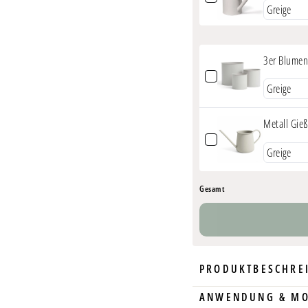
Gewicht: 1,4 Kilo
Beschichtung:
Mat
2 ergonomische G
Abnehmbarer Br
3er Blumen
Hergestellt in
Euro
Metall Gie
Gesamt
PRODUKTBESCHRE
ANWENDUNG & M