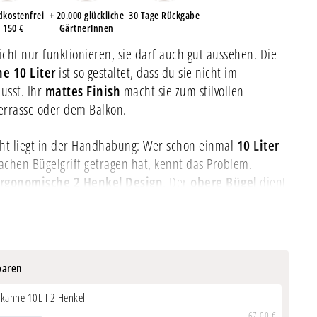
dkostenfrei
+ 20.000 glückliche
30 Tage Rückgabe
 150 €
GärtnerInnen
cht nur funktionieren, sie darf auch gut aussehen. Die
e 10 Liter
ist so gestaltet, dass du sie nicht im
usst. Ihr
mattes Finish
macht sie zum stilvollen
Terrasse oder dem Balkon.
ht liegt in der Handhabung: Wer schon einmal
10 Liter
chen Bügelgriff getragen hat, kennt das Problem.
rgonomische 2 Henkel Design
. Der
obere Bügel
dient
. Der
seitliche Griff
erlaubt dir kontrolliertes Kippen
Handgelenk.
paren
zinkter Stahl
ßkanne 10L I 2 Henkel
 24 x 37 cm I 10L
67,00 €