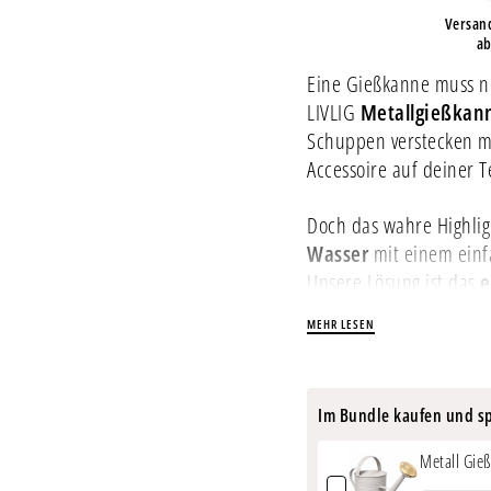
Versan
ab
Eine Gießkanne muss ni
LIVLIG
Metallgießkann
Schuppen verstecken m
Accessoire auf deiner 
Doch das wahre Highlig
Wasser
mit einem einfa
Unsere Lösung ist das
e
zum bequemen Tragen
MEHR LESEN
ohne Kraftaufwand im 
PRODUKTINFORMATION
Im Bundle kaufen und s
Material:
feuerver
Metall Gie
1x Gießkanne: 60 x