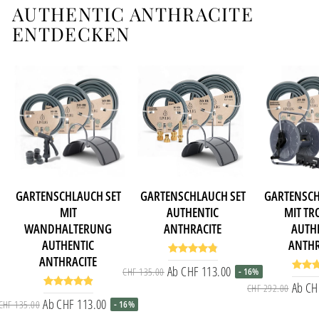
AUTHENTIC ANTHRACITE
ENTDECKEN
GARTENSCHLAUCH SET
GARTENSCHLAUCH SET
GARTENSCH
MIT
AUTHENTIC
MIT T
WANDHALTERUNG
ANTHRACITE
AUTH
AUTHENTIC
ANTHR
ANTHRACITE
Ab CHF 113.00
CHF 135.00
- 16%
Normaler Preis
Sonderpreis
Ab CH
CHF 292.00
Ab CHF 113.00
CHF 135.00
- 16%
Normaler Preis
Sonderpreis