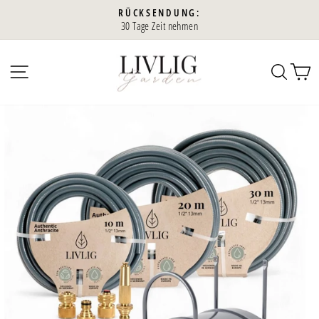
Direkt
RÜCKSENDUNG:
zum
30 Tage Zeit nehmen
Diaporama
Inhalt
Pause
SEITENNAVIGATION
SUC