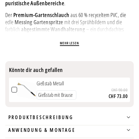
puristische Außenbereiche
.
Der
Premium-Gartenschlauch
aus 60 % recyceltem PVC, die
edle
Messing Gartenspritze
mit drei Sprühbildern und die
farblich
abgestimmte Wandhalterung
– ein durchdachtes
System für höchste Ansprüche.
MEHR LESEN
PRODUKTINFORMATION
Komplettset
: Gartenschlauch + Messing-Gartenspritze +
Könnte dir auch gefallen
Wandschlauchhalter – sofort startklar
Nachhaltiger Gartenschlauch
: 60 % recyceltes PVC,
Gießstab Metall
phthalatfrei & UV-beständig
CHF 90.00
Edle Messing-Spritze
mit 3 Sprühbildern: Nebel, Regen,
CHF 73.00
Wasserstrahl
Wandhalterung
inkl. Befestigungsmaterial: platzsparend &
stilvoll
PRODUKTBESCHREIBUNG
Clean Design in Anthrazit
– perfekt für moderne Gärten &
Architektur
ANWENDUNG & MONTAGE
Sparpreis
gegenüber Einzelkauf