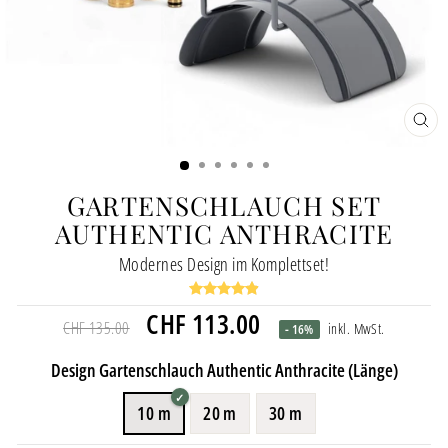
SCH
ESC
GARTENSCHLAUCH SET
AUTHENTIC ANTHRACITE
Modernes Design im Komplettset!
Normaler
Sonderpreis
CHF 113.00
CHF 135.00
inkl. MwSt.
- 16%
Preis
Design Gartenschlauch Authentic Anthracite (Länge)
10 m
20 m
30 m