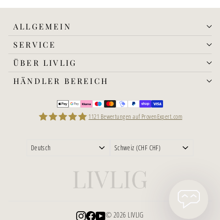
ALLGEMEIN
SERVICE
ÜBER LIVLIG
HÄNDLER BEREICH
1121
Bewertungen auf ProvenExpert.com
LIVLIG
Instagram
Facebook
YouTube
© 2026 LIVLIG