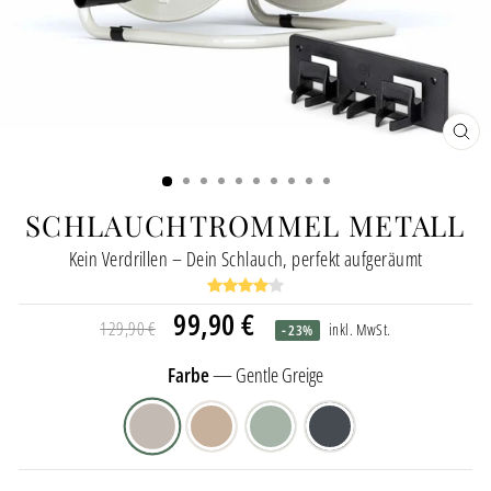
SCH
ESC
SCHLAUCHTROMMEL METALL
Kein Verdrillen – Dein Schlauch, perfekt aufgeräumt
Normaler
Sonderpreis
99,90 €
129,90 €
inkl. MwSt.
- 23%
Preis
Farbe
—
Gentle Greige