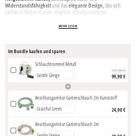
Widerstandsfähigkeit
und das
elegante Design,
das sich
perfekt in Deinen Garten integriert. Die ergonomische
Handkurbel
ermöglicht eine einfache Handhabung, und
die
Wandmontage spart Platz.
MEHR LESEN
PRODUKTINFORMATION
Im Bundle kaufen und sparen
Pulverbeschichtetes Metall
für lange Haltbarkeit und
Widerstandsfähigkeit
Schlauchtrommel Metall
Kapazität
bis zu 50 Metern für 1/2 Zoll oder 3/4 Zoll
129,90 €
Gartenschläuche
99,90 €
Wandhalterung
incl. Montagematerial
Flexible Montage:
Wandmontage und / oder
Bodennutzung
möglich
Anschlussgarnitur Gartenschlauch 2m Kunststoff
Praktische Handkurbel
zur einfachen Handhabung
Maße:
50 x 40 x 40 cm (HxBxT)
24,90 €
Made in Italy:
hochwertiges Design
Nicht frostsicher
- im Winter trocken und frostfrei lagern
Anschlussgarnitur Gartenschlauch 2m