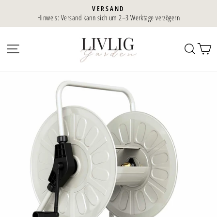
Direkt
VERSAND
zum
Hinweis: Versand kann sich um 2–3 Werktage verzögern
Diaporama
Inhalt
Pause
SEITENNAVIGATION
SUC