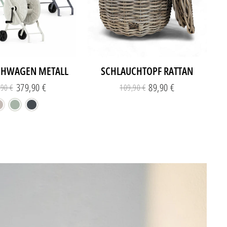
CHWAGEN METALL
SCHLAUCHTOPF RATTAN
379,90 €
89,90 €
,90 €
109,90 €
Normaler
Sonderpreis
Normaler
Sonderpreis
Preis
Preis