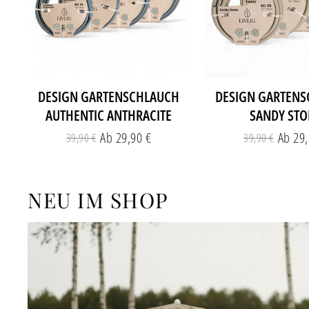
DESIGN GARTENSCHLAUCH
DESIGN GARTEN
AUTHENTIC ANTHRACITE
SANDY ST
Ab 29,90 €
Ab 29,
39,90 €
39,90 €
Normaler
Sonderpreis
Norm
Sond
Preis
Preis
NEU IM SHOP