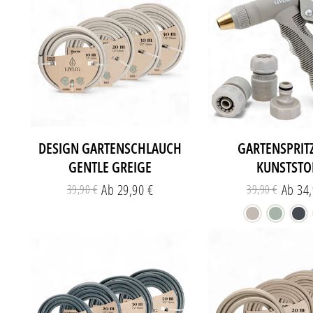
DESIGN GARTENSCHLAUCH
GARTENSPRITZ
GENTLE GREIGE
KUNSTSTO
Ab 29,90 €
Ab 34,
39,90 €
39,90 €
Normaler
Sonderpreis
Norm
Sond
Preis
Preis