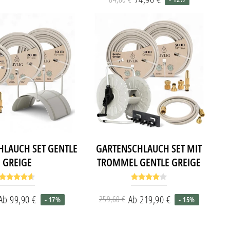
Preis
Normaler
Sonderpreis
Preis
HLAUCH SET GENTLE
GARTENSCHLAUCH SET MIT
GREIGE
TROMMEL GENTLE GREIGE
Ab 99,90 €
Ab 219,90 €
259,60 €
- 17%
- 15%
Normaler
Sonderpreis
Normaler
Sonderpreis
Preis
Preis