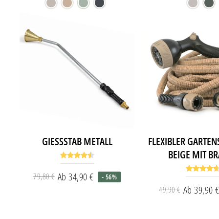
Preis
Preis
GIESSSTAB METALL
FLEXIBLER GARTE
BEIGE MIT B
Ab 34,90 €
79,80 €
- 56%
Normaler
Sonderpreis
Ab 39,90 
49,90 €
Preis
Norm
Sond
Preis