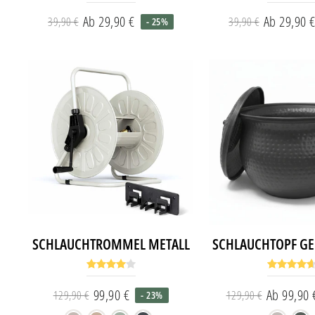
Ab 29,90 €
Ab 29,90 
39,90 €
39,90 €
- 25%
Normaler
Sonderpreis
Norm
Sond
Preis
Preis
SCHLAUCHTROMMEL METALL
SCHLAUCHTOPF G
99,90 €
Ab 99,90 
129,90 €
129,90 €
- 23%
Normaler
Sonderpreis
Norm
Sond