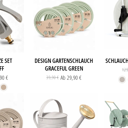
E SET
DESIGN GARTENSCHLAUCH
SCHLAUC
FF
GRACEFUL GREEN
129
90 €
Ab 29,90 €
39,90 €
aler
erpreis
Normaler
Sonderpreis
Preis