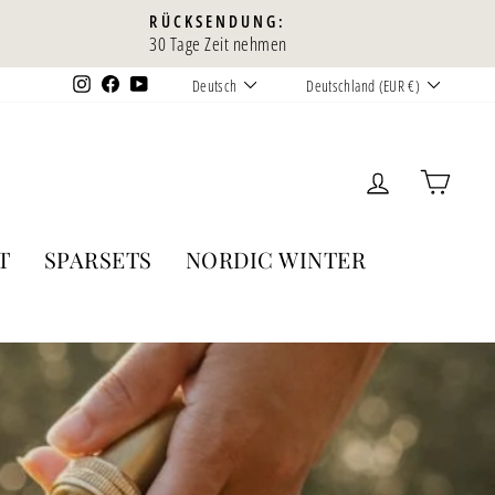
RÜCKSENDUNG:
30 Tage Zeit nehmen
SPRACHE
WÄHRUNG
Instagram
Facebook
YouTube
Deutsch
Deutschland (EUR €)
KUNDEN
EIN
T
SPARSETS
NORDIC WINTER