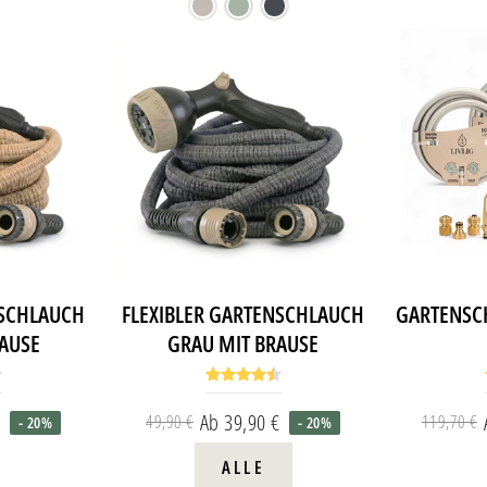
Preis
NSCHLAUCH
FLEXIBLER GARTENSCHLAUCH
GARTENSC
RAUSE
GRAU MIT BRAUSE
€
Ab 39,90 €
49,90 €
119,70 €
- 20%
- 20%
aler
erpreis
Normaler
Sonderpreis
Preis
ALLE