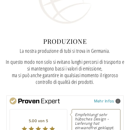
PRODUZIONE
La nostra produzione di tubi si trova in Germania.
In questo modo non solo si evitano lunghi percorsi di trasporto e
si mantengono bassi i valori di emissione,
ma si può anche garantire in qualsiasi momento il rigoroso
controllo di qualità dei prodotti.
Mehr Infos
Empfehlung! sehr
Empfeh
hübsches Design -
Wunder
5.00 von 5
5.00 von 5
Lieferung hat
proble
einwandfrei geklappt.
Bestell