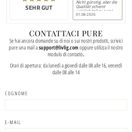
Nicht günstig, aber die
Liefer
SEHR GUT
SEHR GUT
Qualität scheint
wieder
wirklich toll zu sein!
01.08.2026
01.08.
CONTATTACI PURE
Se hai ancora domande su di noi o sui nostri prodotti, scrivici
pure una mail a
support@livlig.com
oppure utilizza il nostro
modulo di contatto
.
Orari di apertura: da lunedì a giovedì dalle 08 alle 16, venerdì
dalle 08 alle 14
COGNOME
E-MAIL