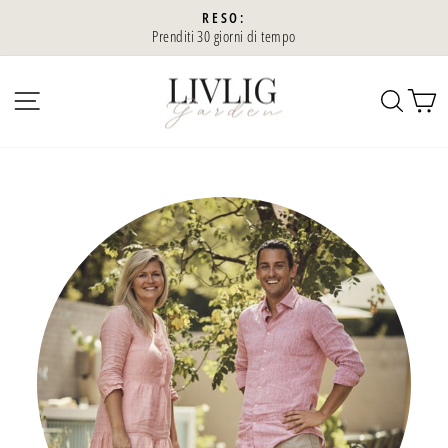
Vai
RESO:
al
Prenditi 30 giorni di tempo
Diaporama
contenuto
Pausa
NAVIGAZIONE LATERALE
CER
C