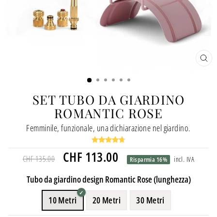
CH
(ES
SET TUBO DA GIARDINO
ROMANTIC ROSE
Femminile, funzionale, una dichiarazione nel giardino.
Prezzo
Prezzo
CHF 113.00
CHF 135.00
incl. IVA
Risparmia 16%
normale
speciale
Tubo da giardino design Romantic Rose (lunghezza)
10 Metri
20 Metri
30 Metri